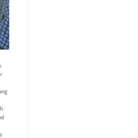
s
er
e
rang
ch
nd
s