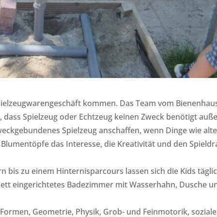
 Spielzeugwarengeschäft kommen. Das Team vom Bienenhau
 dass Spielzeug oder Echtzeug keinen Zweck benötigt auß
weckgebundenes Spielzeug anschaffen, wenn Dinge wie alt
e Blumentöpfe das Interesse, die Kreativität und den Spield
is zu einem Hinternisparcours lassen sich die Kids tägli
plett eingerichtetes Badezimmer mit Wasserhahn, Dusche u
 Formen, Geometrie, Physik, Grob- und Feinmotorik, soziale