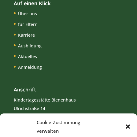
Auf einen Klick
Über uns
für Eltern
Karriere
Ausbildung
Aktuelles
Anmeldung
Anschrift
Kindertagesstätte Bienenhaus
Ulrichstraße 14
82418 Murnau
Cookie-Zustimmung
Tel.:
08841 8615
verwalten
E-Mail:
kita.bienenhaus-murnau@elkb.de