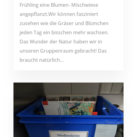
Frühling eine Blumen- Mischwiese
angepflanzt.Wir können fasziniert
zusehen wie die Gräser und Blümchen
jeden Tag ein bisschen mehr wachsen.
Das Wunder der Natur haben wir in
unseren Gruppenraum gebracht! Das
braucht natürlich...