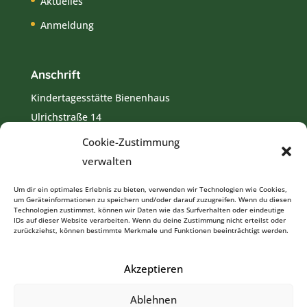
Aktuelles
Anmeldung
Anschrift
Kindertagesstätte Bienenhaus
Ulrichstraße 14
82418 Murnau
Cookie-Zustimmung
Tel.:
08841 8615
verwalten
E-Mail:
kita.bienenhaus-murnau@elkb.de
Um dir ein optimales Erlebnis zu bieten, verwenden wir Technologien wie Cookies,
um Geräteinformationen zu speichern und/oder darauf zuzugreifen. Wenn du diesen
Technologien zustimmst, können wir Daten wie das Surfverhalten oder eindeutige
IDs auf dieser Website verarbeiten. Wenn du deine Zustimmung nicht erteilst oder
zurückziehst, können bestimmte Merkmale und Funktionen beeinträchtigt werden.
Akzeptieren
Impressum
Datenschutzerklärung
Kontakt
Ablehnen